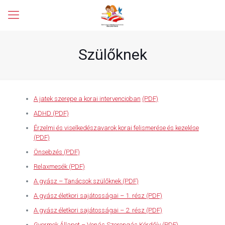
Szülőknek
A jatek szerepe a korai intervencioban
(PDF)
ADHD (PDF)
Érzelmi és viselkedészavarok korai felismerése és kezelése
(PDF)
Önsebzés (PDF)
Relaxmesék (PDF)
A gyász – Tanácsok szülőknek (PDF)
A gyász életkori sajátosságai – 1. rész (PDF)
A gyász életkori sajátosságai – 2. rész (PDF)
Gyermek Állapot – Vonás Szorongás Kérdőív (PDF)