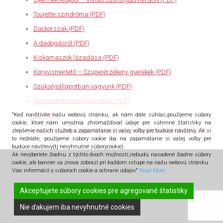
Tourette-szindróma (PDF)
Dackorszak (PDF)
A dadogásról (PDF)
Kiskamaszok lázadása (PDF)
Könyvismertető – Szuperérzékeny gyerekek (PDF)
Szükségállapotban vagyunk (PDF)
Testvérek féltékenység nélkül (PDF)
"Keď navštívite našu webovú stránku, ak nám dáte súhlas,použijeme súbory
Tic (PDF)
cookíe, ktoré nám umožnia zhromažďovať údaje pre súhrnné štatistiky na
Nem, nem bosszantani szeretne … Félnek és aggódnak (PDF)
zlepšenie našich služieb a zapamätanie si vašej voľby pre budúce návštevy. Ak si
to neželáte, použijeme súbory cookie iba na zapamätanie si vašej voľby pre
budúce návštevy(tj nevyhnutné súborycookie).
Ak nevyberiete žiadnu z týchto dvoch možností,nebudú nasadené žiadne súbory
cookie, ale banner sa znova zobrazí pri každom vstupe na našu webovú stránku.
Viac informácií o súboroch cookie a ochrane údajov"
Read More
Akceptujete súbory cookies pre agregované štatistiky
All rights reserved CPaP Dunajská Streda © 2026
Nie ďakujem iba nevyhnutné cookies