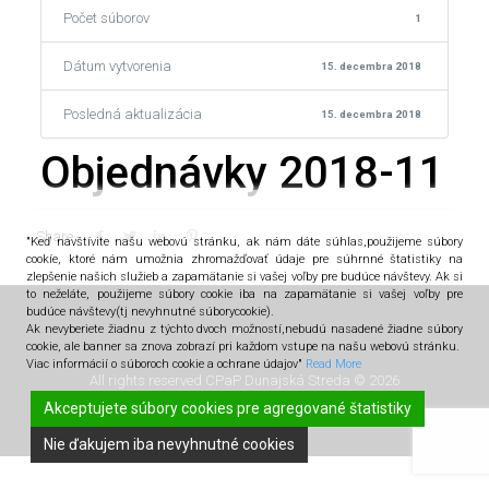
Počet súborov
1
Dátum vytvorenia
15. decembra 2018
Posledná aktualizácia
15. decembra 2018
Objednávky 2018-11
Share
"Keď navštívite našu webovú stránku, ak nám dáte súhlas,použijeme súbory
cookíe, ktoré nám umožnia zhromažďovať údaje pre súhrnné štatistiky na
zlepšenie našich služieb a zapamätanie si vašej voľby pre budúce návštevy. Ak si
to neželáte, použijeme súbory cookie iba na zapamätanie si vašej voľby pre
budúce návštevy(tj nevyhnutné súborycookie).
Ak nevyberiete žiadnu z týchto dvoch možností,nebudú nasadené žiadne súbory
cookie, ale banner sa znova zobrazí pri každom vstupe na našu webovú stránku.
Viac informácií o súboroch cookie a ochrane údajov"
Read More
All rights reserved CPaP Dunajská Streda © 2026
Akceptujete súbory cookies pre agregované štatistiky
Nie ďakujem iba nevyhnutné cookies