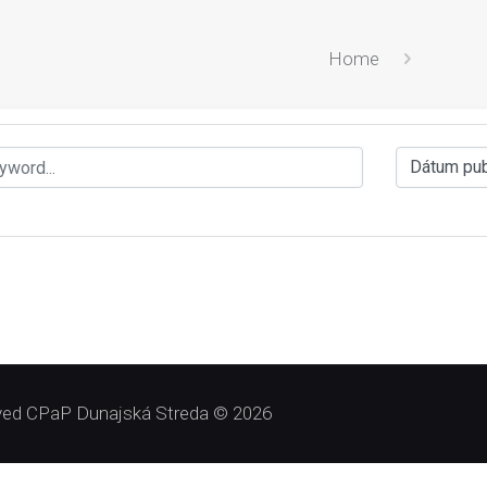
Home
erved CPaP Dunajská Streda © 2026