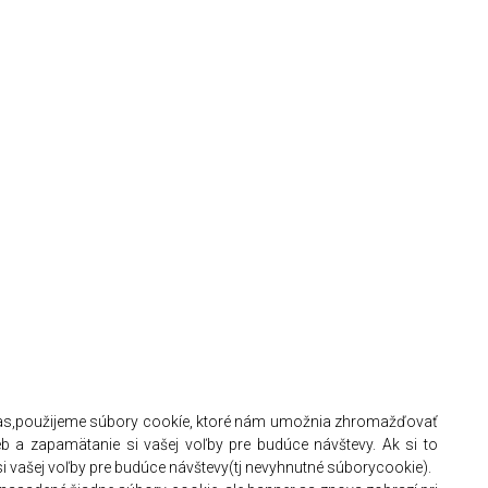
hlas,použijeme súbory cookíe, ktoré nám umožnia zhromažďovať
ieb a zapamätanie si vašej voľby pre budúce návštevy. Ak si to
i vašej voľby pre budúce návštevy(tj nevyhnutné súborycookie).