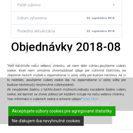
Počet súborov
1
Dátum vytvorenia
22. septembra 2018
Posledná aktualizácia
22. septembra 2018
Objednávky 2018-08
Share
"Keď navštívite našu webovú stránku, ak nám dáte súhlas,použijeme súbory
cookíe, ktoré nám umožnia zhromažďovať údaje pre súhrnné štatistiky na
zlepšenie našich služieb a zapamätanie si vašej voľby pre budúce návštevy. Ak si
to neželáte, použijeme súbory cookie iba na zapamätanie si vašej voľby pre
budúce návštevy(tj nevyhnutné súborycookie).
Ak nevyberiete žiadnu z týchto dvoch možností,nebudú nasadené žiadne súbory
cookie, ale banner sa znova zobrazí pri každom vstupe na našu webovú stránku.
Viac informácií o súboroch cookie a ochrane údajov"
Read More
All rights reserved CPaP Dunajská Streda © 2026
Akceptujete súbory cookies pre agregované štatistiky
Nie ďakujem iba nevyhnutné cookies