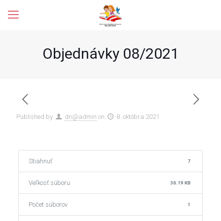
Objednávky 08/2021
Published by
dn@admin
on
8. októbra 2021
Stiahnuť
7
Veľkosť súboru
36.19 KB
Počet súborov
1