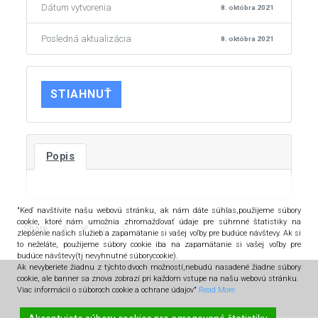
Dátum vytvorenia
8. októbra 2021
Posledná aktualizácia
8. októbra 2021
STIAHNUŤ
Popis
"Keď navštívite našu webovú stránku, ak nám dáte súhlas,použijeme súbory
cookíe, ktoré nám umožnia zhromažďovať údaje pre súhrnné štatistiky na
Share
zlepšenie našich služieb a zapamätanie si vašej voľby pre budúce návštevy. Ak si
to neželáte, použijeme súbory cookie iba na zapamätanie si vašej voľby pre
budúce návštevy(tj nevyhnutné súborycookie).
Ak nevyberiete žiadnu z týchto dvoch možností,nebudú nasadené žiadne súbory
cookie, ale banner sa znova zobrazí pri každom vstupe na našu webovú stránku.
Viac informácií o súboroch cookie a ochrane údajov"
Read More