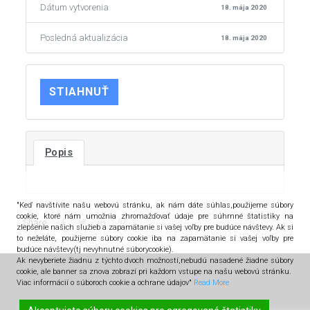
Dátum vytvorenia
18. mája 2020
Posledná aktualizácia
18. mája 2020
STIAHNUŤ
Popis
"Keď navštívite našu webovú stránku, ak nám dáte súhlas,použijeme súbory
cookíe, ktoré nám umožnia zhromažďovať údaje pre súhrnné štatistiky na
Share
zlepšenie našich služieb a zapamätanie si vašej voľby pre budúce návštevy. Ak si
to neželáte, použijeme súbory cookie iba na zapamätanie si vašej voľby pre
budúce návštevy(tj nevyhnutné súborycookie).
Ak nevyberiete žiadnu z týchto dvoch možností,nebudú nasadené žiadne súbory
cookie, ale banner sa znova zobrazí pri každom vstupe na našu webovú stránku.
Viac informácií o súboroch cookie a ochrane údajov"
Read More