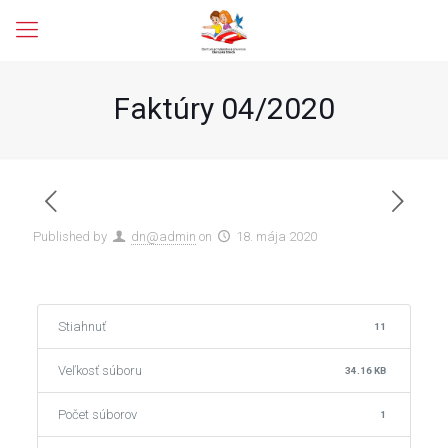
Faktúry 04/2020
Published by
dn@admin
on
18. mája 2020
Stiahnuť
11
Veľkosť súboru
34.16 KB
Počet súborov
1