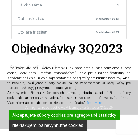
Fájlok Száma
1
Dátumkészítés
6. október 2023
Utoljára frissített
6. október 2023
Objednávky 3Q2023
Share
"Keď navštívite našu webovú stránku, ak nám dáte súhlas,použijeme súbory
cookíe, ktoré nám umožnia zhromažďovať údaje pre súhrnné štatistiky na
zlepšenie našich služieb a zapamätanie si vašej voľby pre budúce návštevy. Ak si
to neželáte, použijeme súbory cookie iba na zapamätanie si vašej voľby pre
budúce návštevy(tj nevyhnutné súborycookie).
Ak nevyberiete žiadnu z týchto dvoch možností,nebudú nasadené žiadne súbory
cookie, ale banner sa znova zobrazí pri každom vstupe na našu webovú stránku.
Viac informácií o súboroch cookie a ochrane údajov"
Read More
All rights reserved CPaP Dunajská Streda © 2026
Akceptujete súbory cookies pre agregované štatistiky
Nie ďakujem iba nevyhnutné cookies