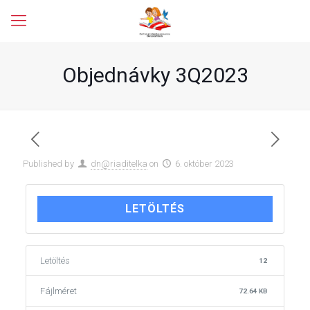
Objednávky 3Q2023
Published by
dn@riaditelka
on
6. október 2023
LETÖLTÉS
Letöltés
12
Fájlméret
72.64 KB